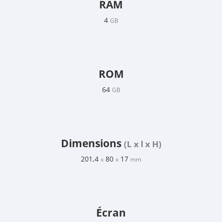
RAM
4
GB
ROM
64
GB
Dimensions
(L x l x H)
201,4
80
17
x
x
mm
Écran