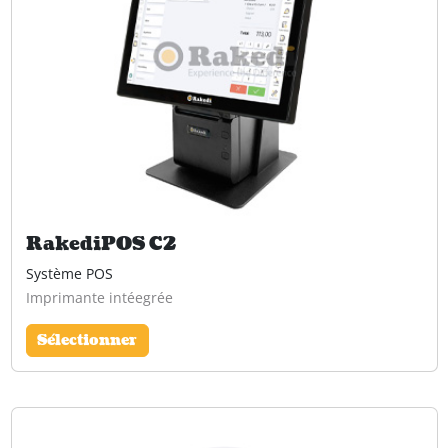
RakediPOS C2
Système POS
Imprimante intéegrée
Sélectionner