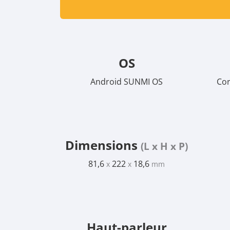
OS
Android SUNMI OS
Cor
Dimensions
(L x H x P)
81,6
222
18,6
x
x
mm
Haut-parleur