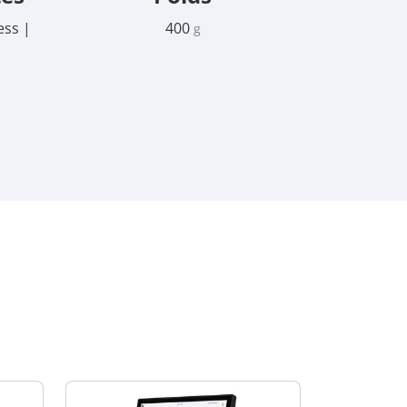
ess |
400
g