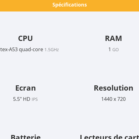
Spécifications
CPU
RAM
tex-A53 quad-core
1
1.5GHz
GO
Ecran
Resolution
5.5" HD
1440 x 720
IPS
Batterie
Lecteurs de car