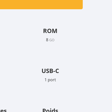
ROM
8
GO
USB-C
1 port
tes
Poids