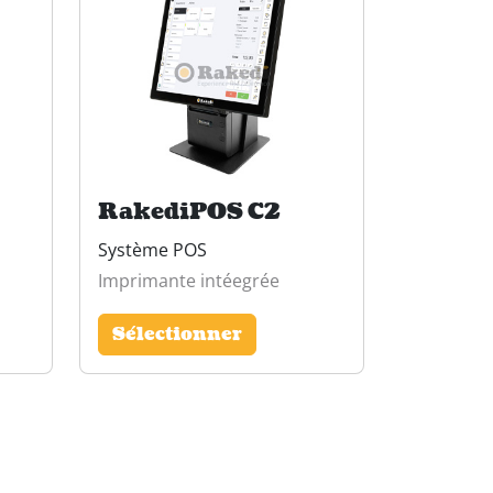
RakediPOS C2
Système POS
Imprimante intéegrée
Sélectionner