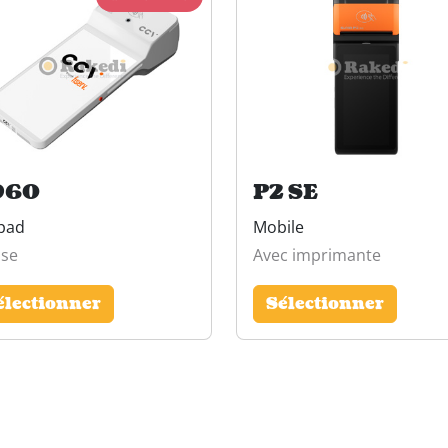
960
P2 SE
pad
Mobile
sse
Avec imprimante
électionner
Sélectionner