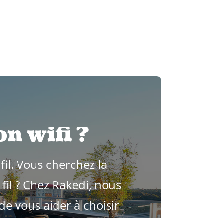
n wifi ?
il. Vous cherchez la
fil ? Chez Rakedi, nous
e vous aider à choisir