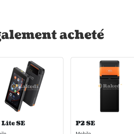
galement acheté
 Lite SE
P2 SE
ile
Mobile