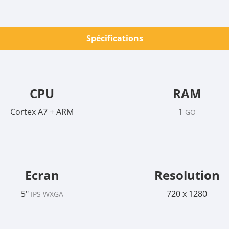
Spécifications
CPU
RAM
Cortex A7 + ARM
1
GO
Ecran
Resolution
5"
720 x 1280
IPS WXGA