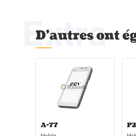
Extra
D'autres ont é
A-77
P2
Mobile
Mob