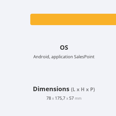
OS
Android, application SalesPoint
Dimensions
(L x H x P)
78
175,7
57
x
x
mm