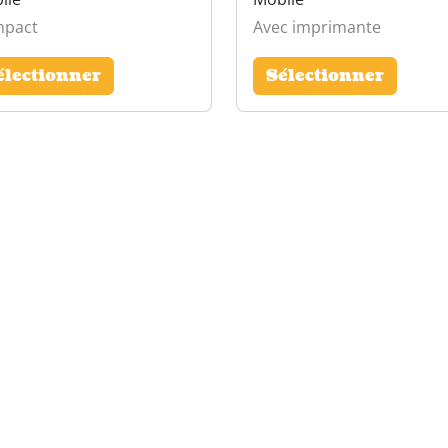
pact
Avec imprimante
électionner
Sélectionner