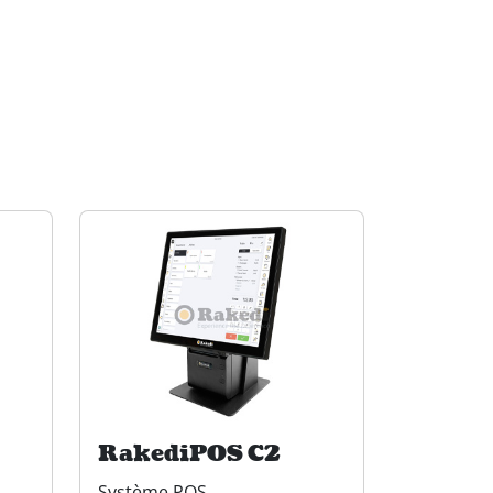
RakediPOS C2
Système POS