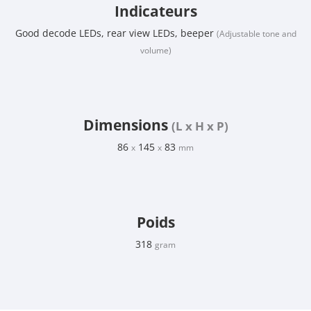
Indicateurs
Good decode LEDs, rear view LEDs, beeper
(Adjustable tone and
volume)
Dimensions
(L x H x P)
86
145
83
x
x
mm
Poids
318
gram