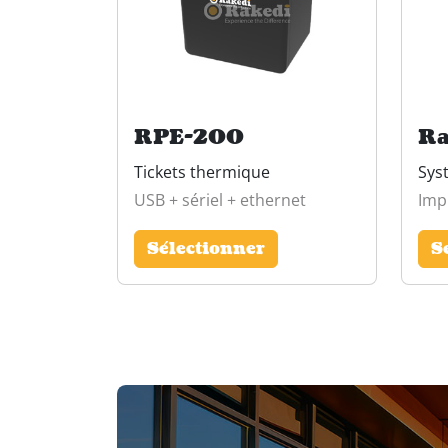
RPE-200
Ra
Tickets thermique
Sys
USB + sériel + ethernet
Imp
Sélectionner
S