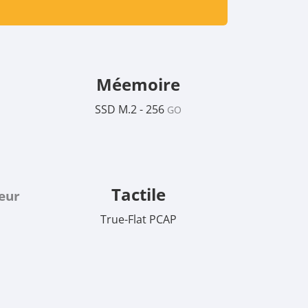
Méemoire
SSD M.2 - 256
GO
Tactile
eur
True-Flat PCAP