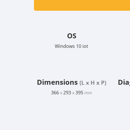
OS
Windows 10 iot
Dimensions
Dia
(L x H x P)
366
293
395
x
x
mm