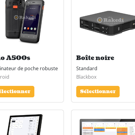
o A500s
Boîte noire
inateur de poche robuste
Standard
roid
Blackbox
électionner
Sélectionner