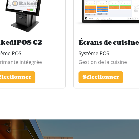
kediPOS C2
Écrans de cuisine
tème POS
Système POS
rimante intéegrée
Gestion de la cuisine
électionner
Sélectionner