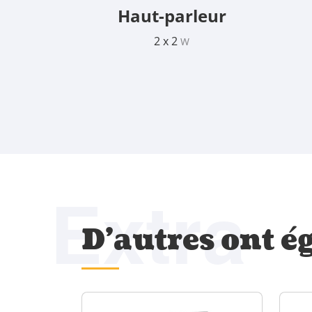
Haut-parleur
2 x 2
W
Extra
D'autres ont é